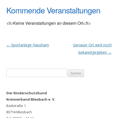
Kommende Veranstaltungen
<li>Keine Veranstaltungen an diesem Ort</li>
Post
←
Sportanlage Hausham
Genauer Ort wird noch
navigation
bekanntgegeben
→
Suchen
nach:
Der Kinderschutzbund
Kreisverband Miesbach e. V.
Badstraße 1
83714 Miesbach