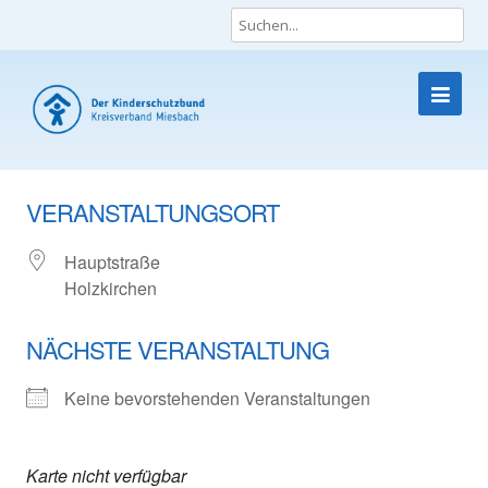
Die Lobby für Kinder und Jugendliche
Skip
to
VERANSTALTUNGSORT
content
Hauptstraße
Holzkirchen
NÄCHSTE VERANSTALTUNG
Keine bevorstehenden Veranstaltungen
Karte nicht verfügbar