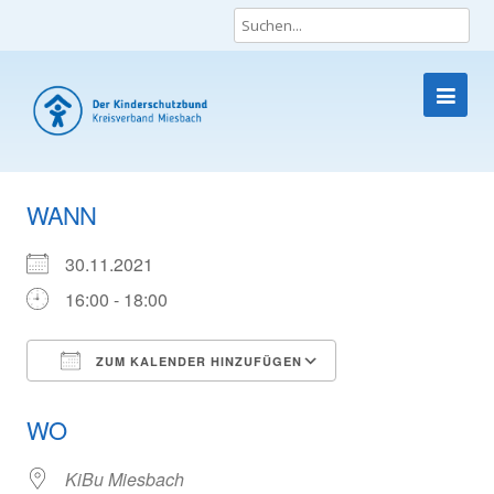
Die Lobby für Kinder und Jugendliche
Skip
to
WANN
content
30.11.2021
16:00 - 18:00
ZUM KALENDER HINZUFÜGEN
ICS herunterladen
Google Kalender
WO
KiBu Miesbach