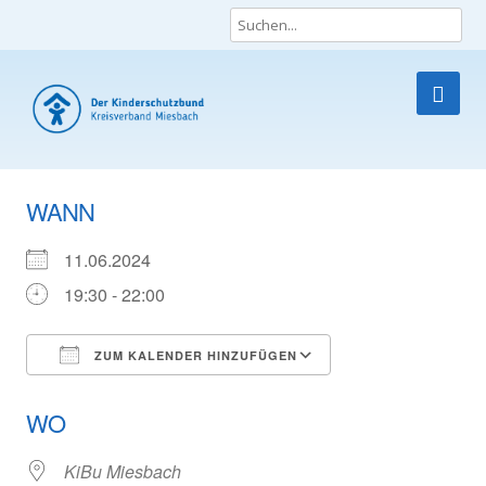
Die Lobby für Kinder und Jugendliche
Skip
to
WANN
content
11.06.2024
19:30 - 22:00
ZUM KALENDER HINZUFÜGEN
ICS herunterladen
Google Kalender
WO
KiBu Miesbach