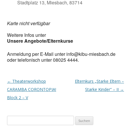
Stadtplatz 13, Miesbach, 83714
Karte nicht verfügbar
Weitere Infos unter
Unsere Angebote/Elternkurse
Anmeldung per E-Mail unter info@kibu-miesbach.de
oder telefonisch unter 08025 4444.
Post
←
Theaterworkshop
Elternkurs „Starke Eltern –
navigation
CARAMBA CORONTOPIA!
Starke Kinder“ – II
→
Block 2 – V
Suchen
nach: