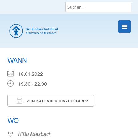
Die Lobby für Kinder und Jugendliche
Skip
to
WANN
content
18.01.2022
19:30 - 22:00
ZUM KALENDER HINZUFÜGEN
ICS herunterladen
Google Kalender
WO
KiBu Miesbach