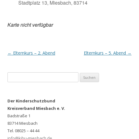
Stadtplatz 13, Miesbach, 83714
Karte nicht verfügbar
Post
←
Elternkurs – 2. Abend
Elternkurs – 5. Abend
→
navigation
Suchen
nach:
Der Kinderschutzbund
Kreisverband Miesbach e. V.
Badstraße 1
83714 Miesbach
Tel. 08025 – 44 44
info@kibu-miesbach.de