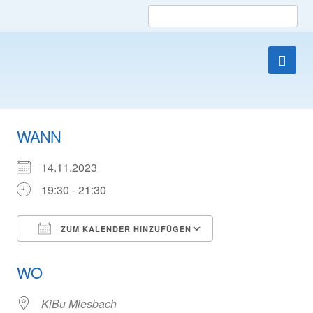
Such
nach
Die Lobby für Kinder und Jugendliche
Skip
to
WANN
content
14.11.2023
19:30 - 21:30
ZUM KALENDER HINZUFÜGEN
ICS herunterladen
Google Kalender
WO
KiBu Miesbach