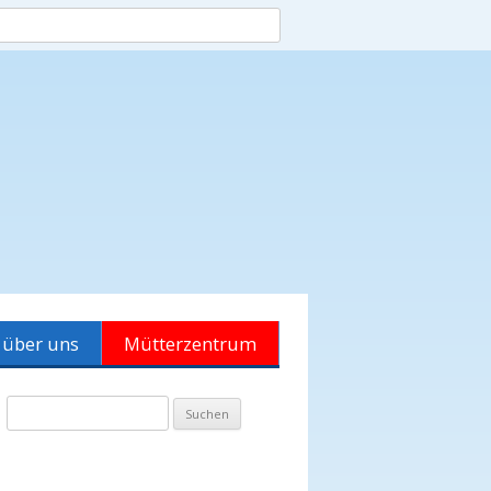
 über uns
Mütterzentrum
kt
Spiel-Cafés
Suchen
enamt
and
Offener Treff
nach:
ld
Spiel- und Kursraum