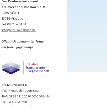
Der Kinderschutzbund
ndszeitschrift KSA
Kreisverband Miesbach e. V.
Badstraße 1
e/Newsletter
83714 Miesbach
sbericht und Satzung
Tel. 08025 – 44 44
info@kibu-miesbach.de
ik
Öffentlich anerkannter Träger
der freien Jugendhilfe
SPENDENKONTO
KSK Miesbach-Tegernsee
IBAN DE88 7115 2570 0000 0164 44
BIC BYLADEM1MIB