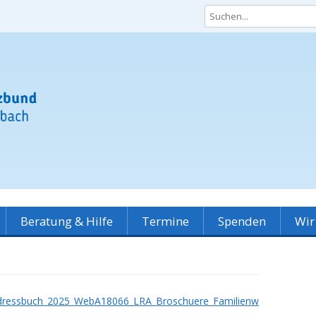
r Kinder und Jugendliche
Beratung & Hilfe
Termine
Spenden
Wir
Familienberatung
Spenden
Konta
Babysprechstunde
Mitgliedschaft & Ehr
Vorst
dressbuch_2025_WebA18066_LRA_Broschuere_Familienw
Familienwegweiser
Leitbi