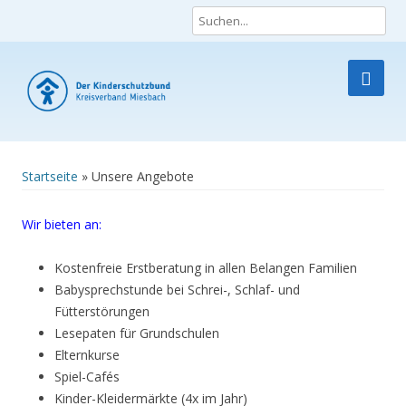
Die Lobby für Kinder und Jugendliche
Skip
to
content
Startseite
»
Unsere Angebote
Wir bieten an:
Kostenfreie Erstberatung in allen Belangen Familien
Babysprechstunde bei Schrei-, Schlaf- und
Fütterstörungen
Lesepaten für Grundschulen
Elternkurse
Spiel-Cafés
Kinder-Kleidermärkte (4x im Jahr)